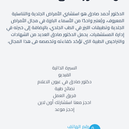
الدكتور أحمد صادق هو استشاري الأمراض الجلدية والتناسلية
المعروف، ويُعتبر واحدًا من الأسماء البارزة في مجال الأمراض
الجلدية وتطبيقات الليزر في الطب الجلدي، بالإضافة إلى خبرته في
إدارة المستشفيات. يحمل الدكتور صادق العديد من الشهادات
والتراخيص الطبية التي تؤكد كفاءته وتخصصه في هذا المجال،
ومنها رخصة استشاري تطبيقات الليزر في الأمراض الجلدية برقم
74297 ورخصة استشاري الأمراض الجلدية والتناسلية برقم 74298
من النقابة الطبية المصرية.
السيرة الذاتية
الفيديو
دكتور صادق في عيون الاعلام
نصائح طبية
فريق العمل
احجز معنا استشارتك أون لاين
إحجز موعد
رقم الهاتف