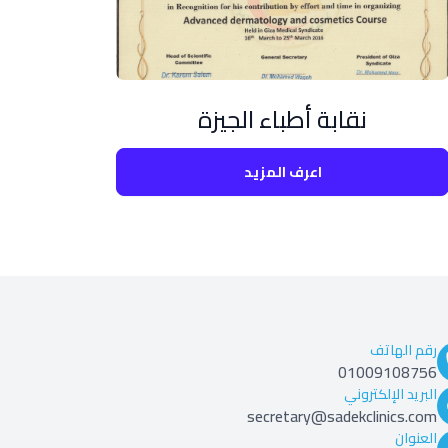
نقابة أطباء الجيزة
اعرف المزيد
رقم الهاتف
01009108756
البريد الإلكتروني
secretary@sadekclinics.com
العنوان