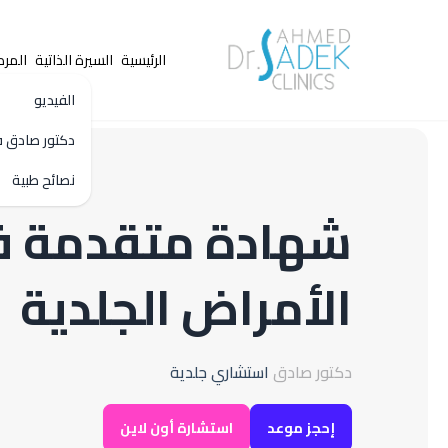
الرئيسية
السيرة الذاتية
المرك
الفيديو
دكتور صادق ف
نصائح طبية
شهادة متقدمة ف
إحجز استشارتك
الاسم
الأمراض الجلدية
الخدمة
دكتور صادق
استشاري جلدية
الفيلر والبوتو
إحجز موعد
استشارة أون لاين
الملاحظات