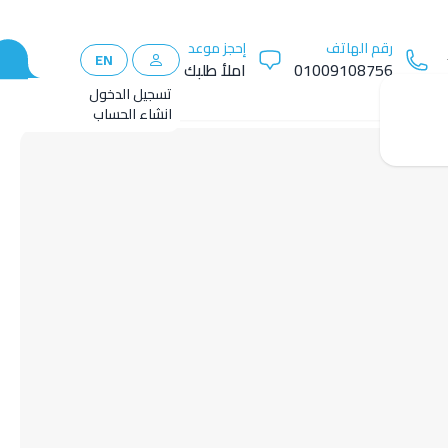
رقم الهاتف
إحجز موعد
EN
01009108756
املأ طلبك
تسجيل الدخول
انشاء الحساب
✕